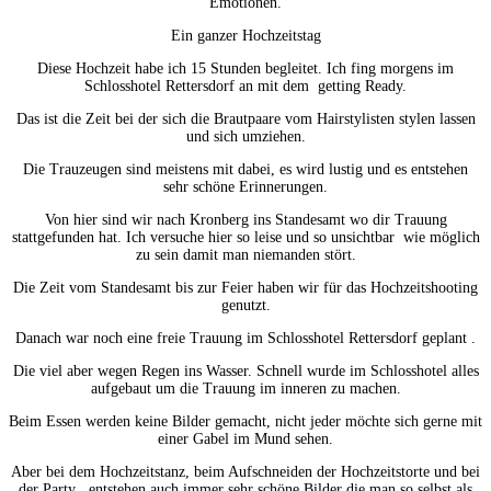
Emotionen.
Ein ganzer Hochzeitstag
Diese Hochzeit habe ich 15 Stunden begleitet. Ich fing morgens im
Schlosshotel Rettersdorf an mit dem getting Ready.
Das ist die Zeit bei der sich die Brautpaare vom Hairstylisten stylen lassen
und sich umziehen.
Die Trauzeugen sind meistens mit dabei, es wird lustig und es entstehen
sehr schöne Erinnerungen.
Von hier sind wir nach Kronberg ins Standesamt wo dir Trauung
stattgefunden hat. Ich versuche hier so leise und so unsichtbar wie möglich
zu sein damit man niemanden stört.
Die Zeit vom Standesamt bis zur Feier haben wir für das Hochzeitshooting
genutzt.
Danach war noch eine freie Trauung im Schlosshotel Rettersdorf geplant .
Die viel aber wegen Regen ins Wasser. Schnell wurde im Schlosshotel alles
aufgebaut um die Trauung im inneren zu machen.
Beim Essen werden keine Bilder gemacht, nicht jeder möchte sich gerne mit
einer Gabel im Mund sehen.
Aber bei dem Hochzeitstanz, beim Aufschneiden der Hochzeitstorte und bei
der Party , entstehen auch immer sehr schöne Bilder die man so selbst als