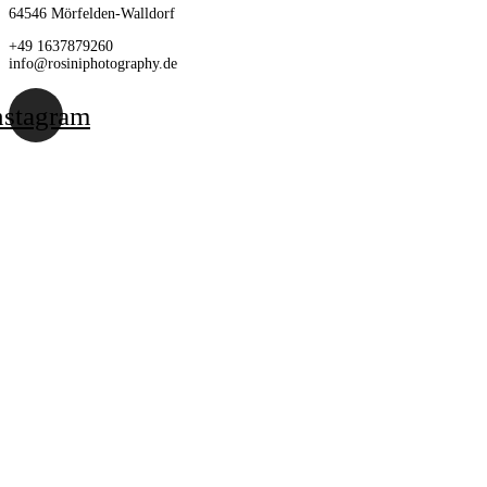
64546 Mörfelden-Walldorf
+49 1637879260
info@rosiniphotography.de
nstagram